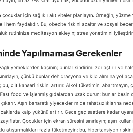
zmayın; en az 7-8 saat uyumak, vücudunuzun yenilenmesini 
e çocuklar için sağlıklı aktiviteler planlayın. Örneğin, yüzme 
i hem faydalıdır. Bu, obezite riskini azaltır ve sosyal becerile
nlük rutininize meditasyon ekleyin; stres yönetimini iyileştirir
inde Yapılmaması Gerekenler
ağlı yemeklerden kaçının; bunlar sindirimi zorlaştırır ve halsi
 sınırlayın, çünkü bunlar dehidrasyona ve kilo alımına yol aça
 bu, cilt kanseri riskini artırır. Alkol tüketimini abartmayın
. Fast food ve işlenmiş gıdalardan uzak durun; bunlar besin
ıkarır. Aşırı baharatlı yiyecekler mide rahatsızlıklarına nede
ıcaklarda kalp yükünü artırır. Gece geç saatlere kadar uyan
 zayıflatır. Çocuklar için ekran süresini sınırlayın; aşırı kulla
zlu atıştırmalıkları fazla tüketmeyin; bu, hipertansiyon riskini