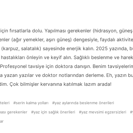
için fırsatlarla dolu. Yapılması gerekenler (hidrasyon, güne
ler (ağır yemekler, aşırı güneş) dengesiyle, faydalı aktivit
 (karpuz, salatalık) sayesinde enerjik kalın. 2025 yazında, bu
hastalıkları önleyin ve keyif alın. Sağlıklı beslenme ve hare
rır. Profesyonel tavsiye için doktora danışın. Benim tavsiyeler
da yazan yazılar ve doktor notlarından derleme. Eh, yazın bu 
m. Çok bilmişler kervanına katılmak lazım arada!
teleri
serin kalma yolları
yaz aylarında beslenme önerileri
ması gerekenler
yaz için sağlık önerileri
yaz mevsimi egzersizleri
ar