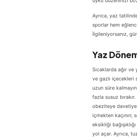
uyku düzeninizi bo
Ayrıca, yaz tatilind
sporlar hem eğlencel
İlgileniyorsanız, gü
Yaz Dönem
Sıcaklarda ağır ve y
ve gazlı içecekleri
uzun süre kalmayın;
fazla susuz bırakır
obeziteye davetiye ç
içmekten kaçının; s
eksikliği bağışıklığı
yol açar. Ayrıca, tu