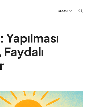
BLOG
: Yapılması
 Faydalı
r