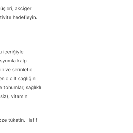
yüşleri, akciğer
ivite hedefleyin.
 içeriğiyle
asyumla kalp
li ve serinletici.
nle cilt sağlığını
e tohumlar, sağlıklı
siz), vitamin
ze tüketin. Hafif