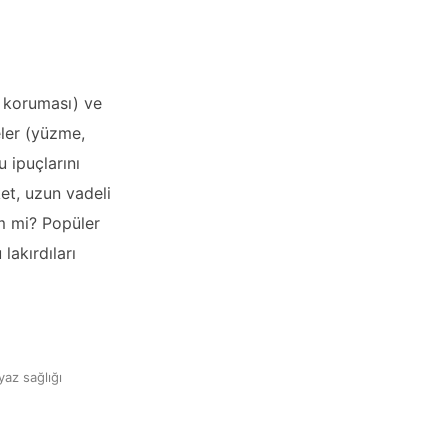
ş koruması) ve
eler (yüzme,
 ipuçlarını
ket, uzun vadeli
im mi? Popüler
lakırdıları
yaz sağlığı