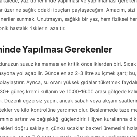
akalede, yaz döneminde yapılması ve yapılmaması gerekenle
ar üzerine sağlık odaklı ipuçları paylaşacağım. Amacım, sizi e
neriler sunmak. Unutmayın, sağlıklı bir yaz, hem fiziksel hem 
onik hastalık risklerini azaltır.
inde Yapılması Gerekenler
dunuzun susuz kalmaması en kritik önceliklerden biri. Sıcak
syona yol açabilir. Günde en az 2-3 litre su içmek şart; bu, 
kolaylaştırır. Ayrıca, su oranı yüksek gıdalar tüketmek fayda
0+ güneş kremi kullanın ve 10:00-16:00 arası gölgede kalın.
n. Düzenli egzersiz yapın, ancak sabah veya akşam saatlerini
stekler ve kilo kontrolüne yardımcı olur. Beslenmede taze me
mınızı artırır ve bağışıklığı güçlendirir. Hijyen kurallarına dik
ekleri doğru saklayın, çünkü sıcaklar bakteri üremesini hızla