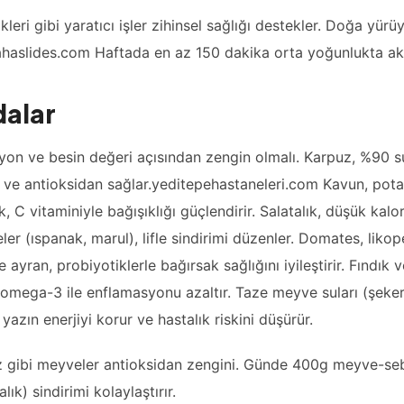
ikleri gibi yaratıcı işler zihinsel sağlığı destekler. Doğa yürü
r.ahaslides.com Haftada en az 150 dakika orta yoğunlukta akt
dalar
syon ve besin değeri açısından zengin olmalı. Karpuz, %90 su
 ve antioksidan sağlar.yeditepehastaneleri.com Kavun, pot
k, C vitaminiyle bağışıklığı güçlendirir. Salatalık, düşük kalori
ler (ıspanak, marul), lifle sindirimi düzenler. Domates, likope
 ayran, probiyotiklerle bağırsak sağlığını iyileştirir. Fındık v
, omega-3 ile enflamasyonu azaltır. Taze meyve suları (şeker
yazın enerjiyi korur ve hastalık riskini düşürür.
az gibi meyveler antioksidan zengini. Günde 400g meyve-seb
lık) sindirimi kolaylaştırır.