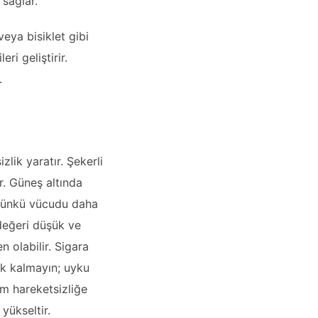
sağlar.
veya bisiklet gibi
ri geliştirir.
.
zlik yaratır. Şekerli
r. Güneş altında
, çünkü vücudu daha
 değeri düşük ve
n olabilir. Sigara
ık kalmayın; uyku
nım hareketsizliğe
 yükseltir.