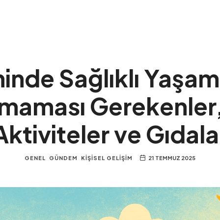
nde Sağlıklı Yaşam
lmaması Gerekenler,
Aktiviteler ve Gıdala
GENEL
GÜNDEM
KIŞISEL GELIŞIM
21 TEMMUZ 2025