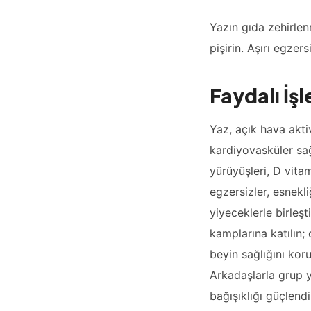
Yazın gıda zehirlen
pişirin. Aşırı egzer
Faydalı İşl
Yaz, açık hava aktiv
kardiyovasküler sağl
yürüyüşleri, D vitami
egzersizler, esnekliğ
yiyeceklerle birleşt
kamplarına katılın; 
beyin sağlığını koru
Arkadaşlarla grup y
bağışıklığı güçlendir