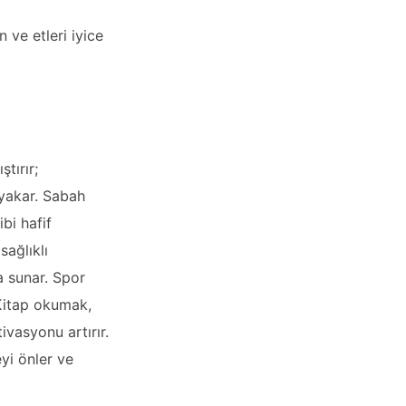
 ve etleri iyice
tırır;
i yakar. Sabah
ibi hafif
sağlıklı
ma sunar. Spor
. Kitap okumak,
ivasyonu artırır.
eyi önler ve