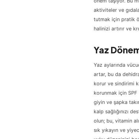
önem taşıyor. Bu m
aktiviteler ve gıdal
tutmak için pratik ö
halinizi artırır ve kr
Yaz Dönem
Yaz aylarında vücu
artar, bu da dehidra
korur ve sindirimi 
korunmak için SPF 3
giyin ve şapka takı
kalp sağlığınızı de
olun; bu, vitamin alı
sık yıkayın ve yiyec