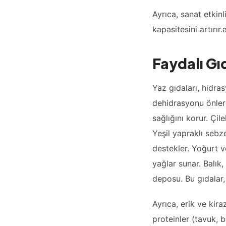
Ayrıca, sanat etkinl
kapasitesini artırı
Faydalı Gı
Yaz gıdaları, hidra
dehidrasyonu önler
sağlığını korur. Çile
Yeşil yapraklı sebze
destekler. Yoğurt ve
yağlar sunar. Balık
deposu. Bu gıdalar, 
Ayrıca, erik ve kir
proteinler (tavuk, ba