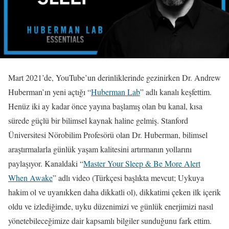
Mart 2021’de, YouTube’un derinliklerinde gezinirken Dr. Andrew
Huberman’ın yeni açtığı “
Huberman Lab
” adlı kanalı keşfettim.
Henüz iki ay kadar önce yayına başlamış olan bu kanal, kısa
sürede güçlü bir bilimsel kaynak haline gelmiş. Stanford
Üniversitesi Nörobilim Profesörü olan Dr. Huberman, bilimsel
araştırmalarla günlük yaşam kalitesini artırmanın yollarını
paylaşıyor. Kanaldaki “
Master Your Sleep & Be More Alert
When Awake
” adlı video (Türkçesi başlıkta mevcut; Uykuya
hakim ol ve uyanıkken daha dikkatli ol), dikkatimi çeken ilk içerik
oldu ve izlediğimde, uyku düzenimizi ve günlük enerjimizi nasıl
yönetebileceğimize dair kapsamlı bilgiler sunduğunu fark ettim.