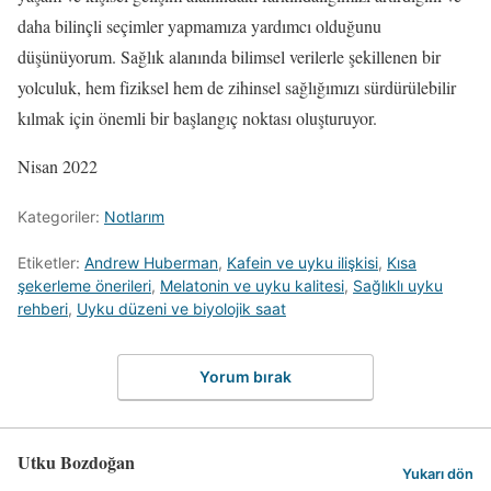
daha bilinçli seçimler yapmamıza yardımcı olduğunu
düşünüyorum. Sağlık alanında bilimsel verilerle şekillenen bir
yolculuk, hem fiziksel hem de zihinsel sağlığımızı sürdürülebilir
kılmak için önemli bir başlangıç noktası oluşturuyor.
Nisan 2022
Kategoriler:
Notlarım
Etiketler:
Andrew Huberman
,
Kafein ve uyku ilişkisi
,
Kısa
şekerleme önerileri
,
Melatonin ve uyku kalitesi
,
Sağlıklı uyku
rehberi
,
Uyku düzeni ve biyolojik saat
Yorum bırak
Utku Bozdoğan
Yukarı dön