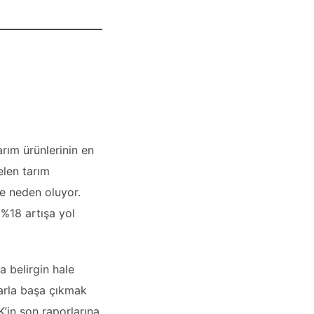
rım ürünlerinin en
elen tarım
ne neden oluyor.
 %18 artışa yol
a belirgin hale
larla başa çıkmak
K’in son raporlarına