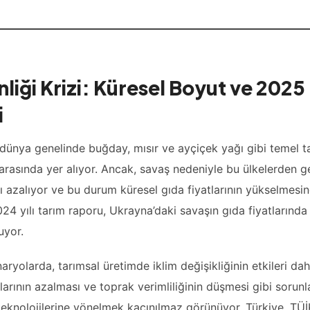
liği Krizi: Küresel Boyut ve 2025
i
ünya genelinde buğday, mısır ve ayçiçek yağı gibi temel ta
 arasında yer alıyor. Ancak, savaş nedeniyle bu ülkelerden g
tı azalıyor ve bu durum küresel gıda fiyatlarının yükselmesi
2024 yılı tarım raporu, Ukrayna’daki savaşın gıda fiyatlarında
uyor.
aryolarda, tarımsal üretimde iklim değişikliğinin etkileri dah
klarının azalması ve toprak verimliliğinin düşmesi gibi sorun
m teknolojilerine yönelmek kaçınılmaz görünüyor. Türkiye, TÜİ