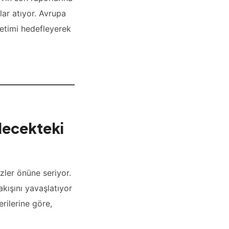
lar atıyor. Avrupa
üretimi hedefleyerek
elecekteki
zler önüne seriyor.
akışını yavaşlatıyor
rilerine göre,