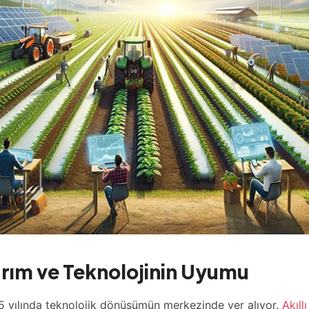
rım ve Teknolojinin Uyumu
5 yılında teknolojik dönüşümün merkezinde yer alıyor.
Akıll