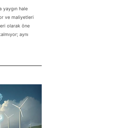
a yaygın hale
or ve maliyetleri
leri olarak öne
kalmıyor; aynı