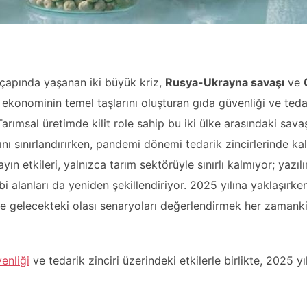
 çapında yaşanan iki büyük kriz,
Rusya-Ukrayna savaşı
ve
l ekonominin temel taşlarını oluşturan gıda güvenliği ve tedar
Tarımsal üretimde kilit role sahip bu iki ülke arasındaki savaş
ını sınırlandırırken, pandemi dönemi tedarik zincirlerinde kalı
layın etkileri, yalnızca tarım sektörüyle sınırlı kalmıyor; yazı
bi alanları da yeniden şekillendiriyor. 2025 yılına yaklaşırken
 ve gelecekteki olası senaryoları değerlendirmek her zaman
enliği
ve tedarik zinciri üzerindeki etkilerle birlikte, 2025 yı