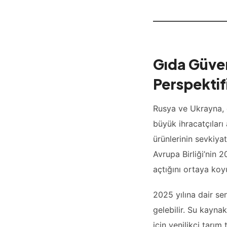
Gıda Güven
Perspektif
Rusya ve Ukrayna, d
büyük ihracatçıları
ürünlerinin sevkiya
Avrupa Birliği’nin 
açtığını ortaya koy
2025 yılına dair sen
gelebilir. Su kayna
için yenilikçi tarı