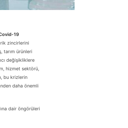
Covid-19
ik zincirlerini
, tarım ürünleri
cı değişikliklere
lım, hizmet sektörü,
, bu krizlerin
kinden daha önemli
lına dair öngörüleri