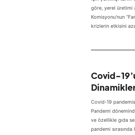
göre, yerel üretimi
Komisyonu’nun “Farm 
krizlerin etkisini a
Covid-19’u
Dinamikle
Covid-19 pandemisi,
Pandemi döneminde ü
ve özellikle gıda s
pandemi sırasında l