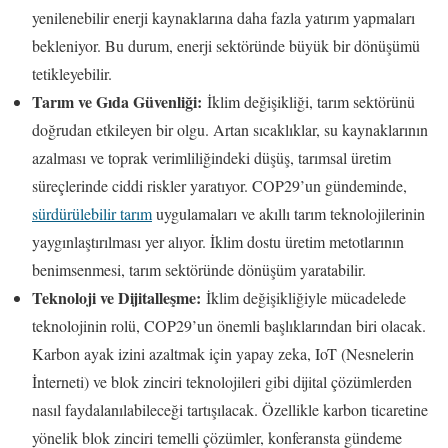
yenilenebilir enerji kaynaklarına daha fazla yatırım yapmaları
bekleniyor. Bu durum, enerji sektöründe büyük bir dönüşümü
tetikleyebilir.
Tarım ve Gıda Güvenliği:
İklim değişikliği, tarım sektörünü
doğrudan etkileyen bir olgu. Artan sıcaklıklar, su kaynaklarının
azalması ve toprak verimliliğindeki düşüş, tarımsal üretim
süreçlerinde ciddi riskler yaratıyor. COP29’un gündeminde,
sürdürülebilir tarım
uygulamaları ve akıllı tarım teknolojilerinin
yaygınlaştırılması yer alıyor. İklim dostu üretim metotlarının
benimsenmesi, tarım sektöründe dönüşüm yaratabilir.
Teknoloji ve Dijitalleşme:
İklim değişikliğiyle mücadelede
teknolojinin rolü, COP29’un önemli başlıklarından biri olacak.
Karbon ayak izini azaltmak için yapay zeka, IoT (Nesnelerin
İnterneti) ve blok zinciri teknolojileri gibi dijital çözümlerden
nasıl faydalanılabileceği tartışılacak. Özellikle karbon ticaretine
yönelik blok zinciri temelli çözümler, konferansta gündeme