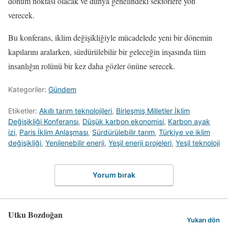
dönüm noktası olacak ve dünya genelindeki sektörlere yön
verecek.
Bu konferans, iklim değişikliğiyle mücadelede yeni bir dönemin
kapılarını aralarken, sürdürülebilir bir geleceğin inşasında tüm
insanlığın rolünü bir kez daha gözler önüne serecek.
Kategoriler:
Gündem
Etiketler:
Akıllı tarım teknolojileri
,
Birleşmiş Milletler İklim
Değişikliği Konferansı
,
Düşük karbon ekonomisi
,
Karbon ayak
izi
,
Paris İklim Anlaşması
,
Sürdürülebilir tarım
,
Türkiye ve iklim
değişikliği
,
Yenilenebilir enerji
,
Yeşil enerji projeleri
,
Yeşil teknoloji
Yorum bırak
Utku Bozdoğan
Yukarı dön