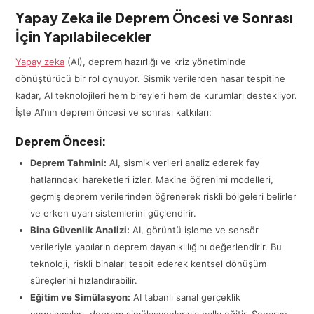
Yapay Zeka ile Deprem Öncesi ve Sonrası
İçin Yapılabilecekler
Yapay zeka
(AI), deprem hazırlığı ve kriz yönetiminde
dönüştürücü bir rol oynuyor. Sismik verilerden hasar tespitine
kadar, AI teknolojileri hem bireyleri hem de kurumları destekliyor.
İşte AI’nın deprem öncesi ve sonrası katkıları:
Deprem Öncesi:
Deprem Tahmini:
AI, sismik verileri analiz ederek fay
hatlarındaki hareketleri izler. Makine öğrenimi modelleri,
geçmiş deprem verilerinden öğrenerek riskli bölgeleri belirler
ve erken uyarı sistemlerini güçlendirir.
Bina Güvenlik Analizi:
AI, görüntü işleme ve sensör
verileriyle yapıların deprem dayanıklılığını değerlendirir. Bu
teknoloji, riskli binaları tespit ederek kentsel dönüşüm
süreçlerini hızlandırabilir.
Eğitim ve Simülasyon:
AI tabanlı sanal gerçeklik
uygulamaları, deprem simülasyonlarıyla halkı eğitir. Senaryo