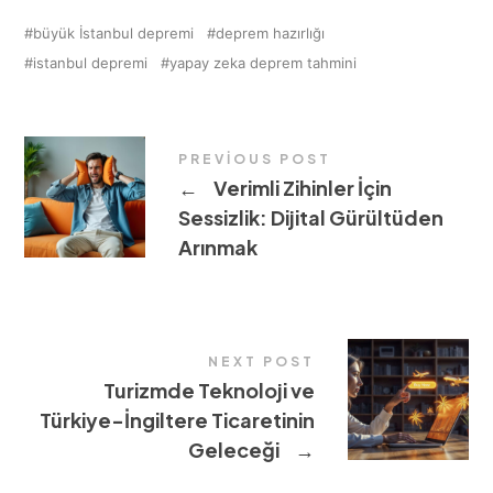
büyük İstanbul depremi
deprem hazırlığı
istanbul depremi
yapay zeka deprem tahmini
PREVIOUS POST
←
Verimli Zihinler İçin
Sessizlik: Dijital Gürültüden
Arınmak
NEXT POST
Turizmde Teknoloji ve
Türkiye-İngiltere Ticaretinin
Geleceği
→