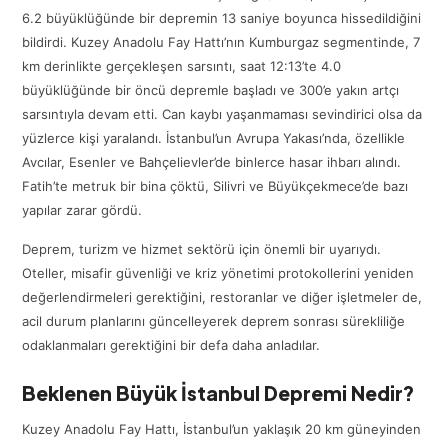
6.2 büyüklüğünde bir depremin 13 saniye boyunca hissedildiğini
bildirdi. Kuzey Anadolu Fay Hattı’nın Kumburgaz segmentinde, 7
km derinlikte gerçekleşen sarsıntı, saat 12:13’te 4.0
büyüklüğünde bir öncü depremle başladı ve 300’e yakın artçı
sarsıntıyla devam etti. Can kaybı yaşanmaması sevindirici olsa da
yüzlerce kişi yaralandı. İstanbul’un Avrupa Yakası’nda, özellikle
Avcılar, Esenler ve Bahçelievler’de binlerce hasar ihbarı alındı.
Fatih’te metruk bir bina çöktü, Silivri ve Büyükçekmece’de bazı
yapılar zarar gördü.
Deprem, turizm ve hizmet sektörü için önemli bir uyarıydı.
Oteller, misafir güvenliği ve kriz yönetimi protokollerini yeniden
değerlendirmeleri gerektiğini, restoranlar ve diğer işletmeler de,
acil durum planlarını güncelleyerek deprem sonrası sürekliliğe
odaklanmaları gerektiğini bir defa daha anladılar.
Beklenen Büyük İstanbul Depremi Nedir?
Kuzey Anadolu Fay Hattı, İstanbul’un yaklaşık 20 km güneyinden