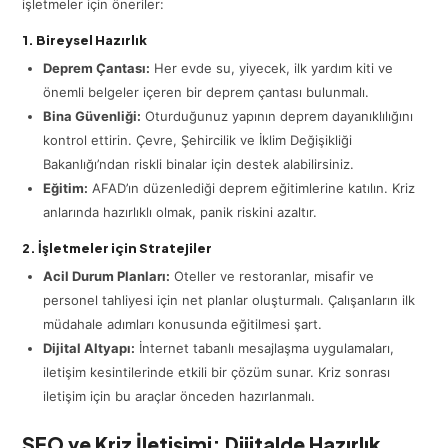
işletmeler için öneriler:
1. Bireysel Hazırlık
Deprem Çantası:
Her evde su, yiyecek, ilk yardım kiti ve
önemli belgeler içeren bir deprem çantası bulunmalı.
Bina Güvenliği:
Oturduğunuz yapının deprem dayanıklılığını
kontrol ettirin. Çevre, Şehircilik ve İklim Değişikliği
Bakanlığı’ndan riskli binalar için destek alabilirsiniz.
Eğitim:
AFAD’ın düzenlediği deprem eğitimlerine katılın. Kriz
anlarında hazırlıklı olmak, panik riskini azaltır.
2. İşletmeler için Stratejiler
Acil Durum Planları:
Oteller ve restoranlar, misafir ve
personel tahliyesi için net planlar oluşturmalı. Çalışanların ilk
müdahale adımları konusunda eğitilmesi şart.
Dijital Altyapı:
İnternet tabanlı mesajlaşma uygulamaları,
iletişim kesintilerinde etkili bir çözüm sunar. Kriz sonrası
iletişim için bu araçlar önceden hazırlanmalı.
SEO ve Kriz İletişimi: Dijitalde Hazırlık