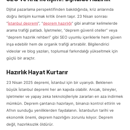
Dijital pazarlama perspektifinden bakıldığında, kriz anlarında
doğru iletişim kurmak kritik önem taşır. 23 Nisan sonrası
“
İstanbul depremi
”, “
deprem hazırlığı
” gibi anahtar kelimelerde
arama trafiği patladı. İşletmeler, “deprem güvenli oteller” veya
“deprem hazırlık rehberi” gibi SEO uyumlu içeriklerle hem güven
inşa edebilir hem de organik trafiği artırabilir. Bilgilendirici
videolar ve blog yazıları, toplumsal farkındalığı yükseltmek için
güçlü bir araçtır.
Hazırlık Hayat Kurtarır
23 Nisan 2025 depremi, İstanbul için bir uyarıydı. Beklenen
büyük İstanbul depremi her an kapıda olabilir. Ancak, bireyler,
işletmeler ve yapay zeka teknolojileriyle zararları en aza indirmek
mümkün. Deprem çantanızı hazırlayın, binanızı kontrol ettirin ve
AI’nın sunduğu yeniliklerden faydalanın. İstanbul’un tarihi ve
ekonomik önemi, deprem hazırlığını zorunlu kılıyor. Deprem
değil, hazırlıksızlık öldürür.