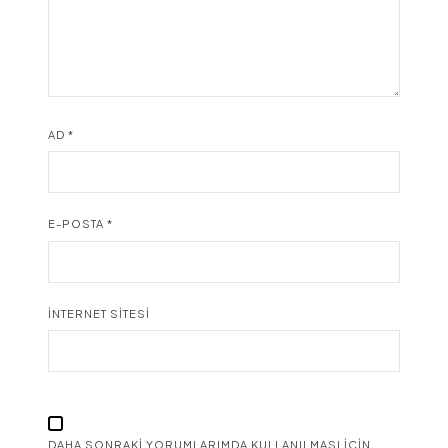
AD
*
E-POSTA
*
İNTERNET SITESI
DAHA SONRAKI YORUMLARIMDA KULLANILMASI IÇIN