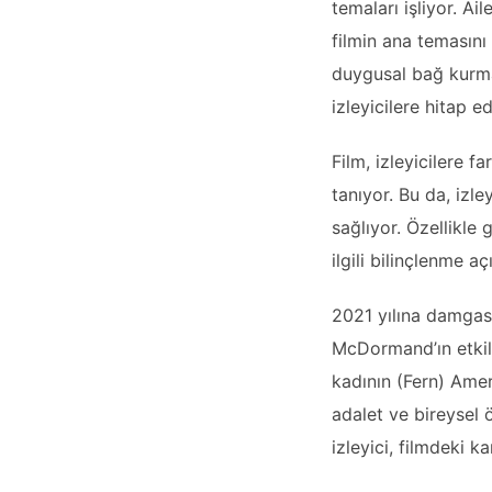
temaları işliyor. Ai
filmin ana temasını 
duygusal bağ kurmas
izleyicilere hitap e
Film, izleyicilere f
tanıyor. Bu da, izle
sağlıyor. Özellikle 
ilgili bilinçlenme a
2021 yılına damgas
McDormand’ın etkile
kadının (Fern) Amer
adalet ve bireysel 
izleyici, filmdeki 