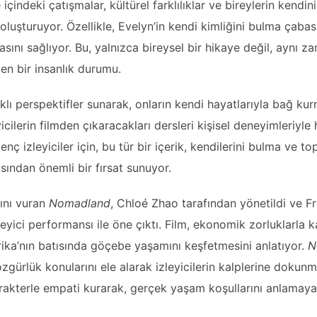
le içindeki çatışmalar, kültürel farklılıklar ve bireylerin kendi
oluşturuyor. Özellikle, Evelyn’in kendi kimliğini bulma çabası,
ını sağlıyor. Bu, yalnızca bireysel bir hikaye değil, aynı 
den bir insanlık durumu.
arklı perspektifler sunarak, onların kendi hayatlarıyla bağ ku
yicilerin filmden çıkaracakları dersleri kişisel deneyimleriyl
genç izleyiciler için, bu tür bir içerik, kendilerini bulma ve t
çısından önemli bir fırsat sunuyor.
ını vuran
Nomadland
, Chloé Zhao tarafından yönetildi ve F
yici performansı ile öne çıktı. Film, ekonomik zorluklarla ka
ika’nın batısında göçebe yaşamını keşfetmesini anlatıyor.
N
özgürlük konularını ele alarak izleyicilerin kalplerine dokun
karakterle empati kurarak, gerçek yaşam koşullarını anlamaya 