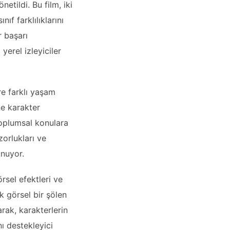
etildi. Bu film, iki
nıf farklılıklarını
r başarı
yerel izleyiciler
re farklı yaşam
ne karakter
toplumsal konulara
zorlukları ve
unuyor.
rsel efektleri ve
ek görsel bir şölen
rak, karakterlerin
nı destekleyici