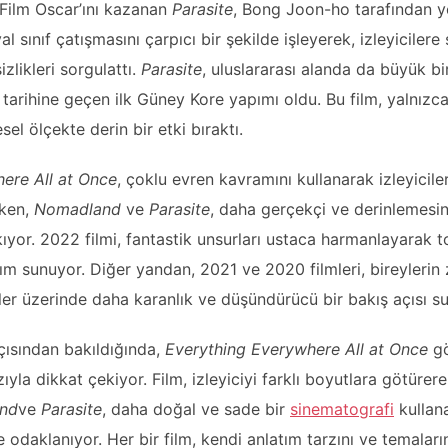
 Film Oscar’ını kazanan
Parasite
, Bong Joon-ho tarafından yön
l sınıf çatışmasını çarpıcı bir şekilde işleyerek, izleyicilere sı
zlikleri sorgulattı.
Parasite
, uluslararası alanda da büyük bi
tarihine geçen ilk Güney Kore yapımı oldu. Bu film, yalnızca 
sel ölçekte derin bir etki bıraktı.
ere All at Once
, çoklu evren kavramını kullanarak izleyicile
rken,
Nomadland
ve
Parasite
, daha gerçekçi ve derinlemesi
ıkıyor. 2022 filmi, fantastik unsurları ustaca harmanlayarak 
şım sunuyor. Diğer yandan, 2021 ve 2020 filmleri, bireylerin 
kler üzerinde daha karanlık ve düşündürücü bir bakış açısı s
çısından bakıldığında,
Everything Everywhere All at Once
gö
zıyla dikkat çekiyor. Film, izleyiciyi farklı boyutlara götürer
nd
ve
Parasite
, daha doğal ve sade bir
sinematografi
kullana
 odaklanıyor. Her bir film, kendi anlatım tarzını ve temaları