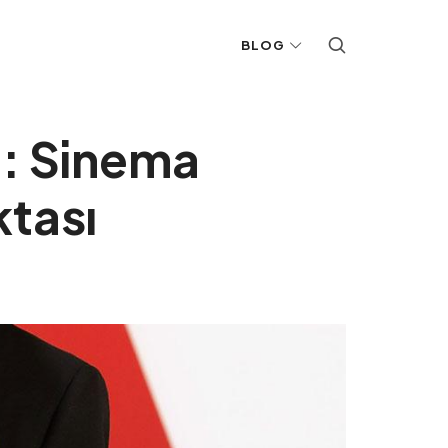
BLOG
ü: Sinema
ktası