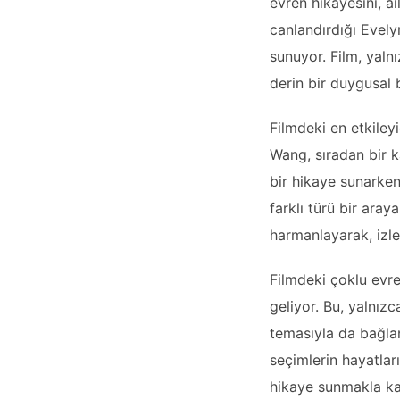
evren hikayesini, a
canlandırdığı Evely
sunuyor. Film, yaln
derin bir duygusal 
Filmdeki en etkileyi
Wang, sıradan bir k
bir hikaye sunarken
farklı türü bir ara
harmanlayarak, izle
Filmdeki çoklu evren
geliyor. Bu, yalnız
temasıyla da bağlant
seçimlerin hayatlar
hikaye sunmakla kal