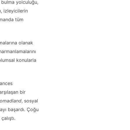
ni bulma yolculuğu,
 izleyicilerin
zamanda tüm
rmalarına olanak
e harmanlamalarını
oplumsal konularla
rances
rşılaşan bir
omadland
, sosyal
mayı başardı. Çoğu
çalıştı.