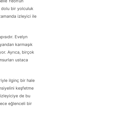
helle Yeoh’un
 dolu bir yolculuk
amanda izleyici ile
pısıdır. Evelyn
r yandan karmaşık
or. Ayrıca, birçok
nsurları ustaca
yle ilginç bir hale
nsiyelini keşfetme
 izleyiciye de bu
ece eğlenceli bir