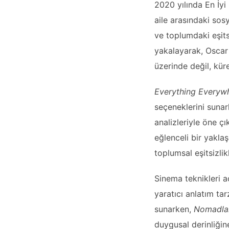
2020 yılında En İyi
aile arasındaki sosya
ve toplumdaki eşitsi
yakalayarak, Oscar 
üzerinde değil, küre
Everything Everywh
seçeneklerini suna
analizleriyle öne ç
eğlenceli bir yakla
toplumsal eşitsizli
Sinema teknikleri a
yaratıcı anlatım tar
sunarken,
Nomadla
duygusal derinliğine