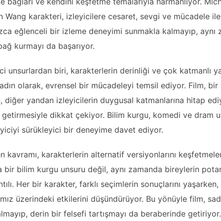
ile bağları ve kendini keşfetme temalarıyla harmanlıyor. Mic
n Wang karakteri, izleyicilere cesaret, sevgi ve mücadele ile
ızca eğlenceli bir izleme deneyimi sunmakla kalmayıp, aynı z
bağ kurmayı da başarıyor.
ci unsurlardan biri, karakterlerin derinliği ve çok katmanlı ya
adın olarak, evrensel bir mücadeleyi temsil ediyor. Film, bi
, diğer yandan izleyicilerin duygusal katmanlarına hitap ediy
ya getirmesiyle dikkat çekiyor. Bilim kurgu, komedi ve dram u
yiciyi sürükleyici bir deneyime davet ediyor.
 kavramı, karakterlerin alternatif versiyonlarını keşfetmeleri
ca bir bilim kurgu unsuru değil, aynı zamanda bireylerin pota
ılı. Her bir karakter, farklı seçimlerin sonuçlarını yaşarken,
ımız üzerindeki etkilerini düşündürüyor. Bu yönüyle film, sad
mayıp, derin bir felsefi tartışmayı da beraberinde getiriyor.