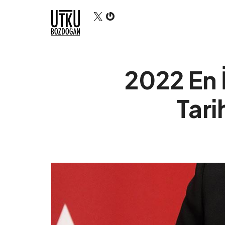
X
Gravatar
Utku Bozdoğan
2022 En 
Tari