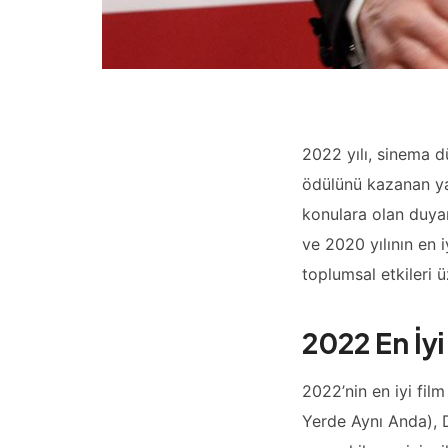
2022 yılı, sinema d
ödülünü kazanan ya
konulara olan duyar
ve 2020 yılının en i
toplumsal etkileri 
2022 En İy
2022’nin en iyi fi
Yerde Aynı Anda), D