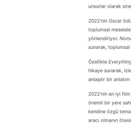
unsurlar olarak sine
2022’nin Oscar ödüll
toplumsal meseleleri
yönlendiriyor.
Noma
sunarak, toplumsal e
Özellikle
Everythin
hikaye sunarak, izl
anlaşılır bir anlatı
2022’nin en iyi fil
önemli bir yere sahi
kendine özgü temala
aracı olmanın ötesi