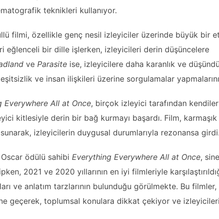
matografik teknikleri kullanıyor.
ü filmi, özellikle genç nesil izleyiciler üzerinde büyük bir etk
 eğlenceli bir dille işlerken, izleyicileri derin düşüncelere
dland
ve
Parasite
ise, izleyicilere daha karanlık ve düşündü
şitsizlik ve insan ilişkileri üzerine sorgulamalar yapmalarını
g Everywhere All at Once
, birçok izleyici tarafından kendiler
eyici kitlesiyle derin bir bağ kurmayı başardı. Film, karmaşı
m sunarak, izleyicilerin duygusal durumlarıyla rezonansa girdi
m Oscar ödülü sahibi
Everything Everywhere All at Once
, sin
pken, 2021 ve 2020 yıllarının en iyi filmleriyle karşılaştırıldı
rı ve anlatım tarzlarının bulunduğu görülmekte. Bu filmler
ne geçerek, toplumsal konulara dikkat çekiyor ve izleyicile