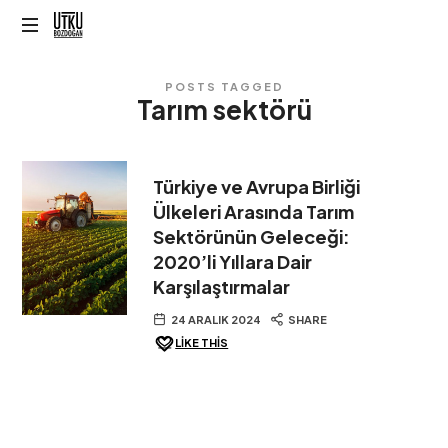
Utku
Bozdoğan
POSTS TAGGED
Tarım sektörü
Türkiye ve Avrupa Birliği
Ülkeleri Arasında Tarım
Sektörünün Geleceği:
2020’li Yıllara Dair
Karşılaştırmalar
24 ARALIK 2024
SHARE
LIKE THIS