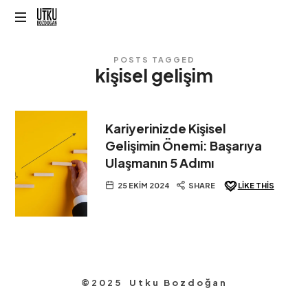
Utku
Bozdoğan
POSTS TAGGED
kişisel gelişim
Kariyerinizde Kişisel
Gelişimin Önemi: Başarıya
Ulaşmanın 5 Adımı
25 EKIM 2024
SHARE
LIKE THIS
©2025 Utku Bozdoğan