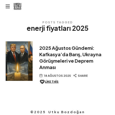
Utku
Bozdoğan
POSTS TAGGED
enerji fiyatları 2025
2025 Ağustos Gündemi:
Kafkasya’da Barış, Ukrayna
Görüşmeleri ve Deprem
Anması
18 AĞUSTOS 2025
SHARE
LIKE THIS
©2025 Utku Bozdoğan