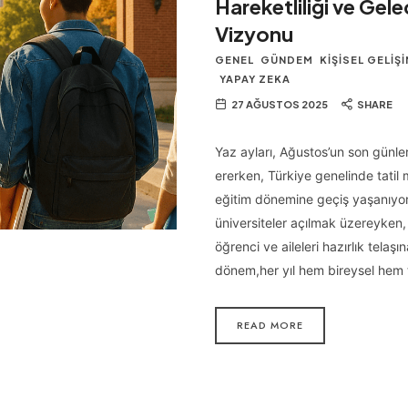
Hareketliliği ve Gel
Vizyonu
GENEL
GÜNDEM
KIŞISEL GELIŞ
YAPAY ZEKA
27 AĞUSTOS 2025
SHARE
Yaz ayları, Ağustos’un son günle
ererken, Türkiye genelinde tati
eğitim dönemine geçiş yaşanıyor
üniversiteler açılmak üzereyken,
öğrenci ve aileleri hazırlık telaşı
dönem,her yıl hem bireysel hem
READ MORE