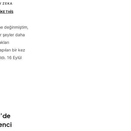
Y ZEKA
IKE THIS
e değinmiştim,
ir şeyler daha
kları
apıları bir kez
dı. 16 Eylül
e’de
enci