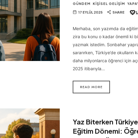
GÜNDEM
KIŞISEL GELIŞIM
YAPA
17 EYLÜL 2025
SHARE
L
Merhaba, son yazımda da eğitim
zira bu konu o kadar önemli ki b
yazmak istedim. Sonbahar yapra
sararırken, Türkiye’de okulların k
daha milyonlarca öğrenci için açıl
2025 itibarıyla…
READ MORE
Yaz Biterken Türkiy
Eğitim Dönemi: Öğr