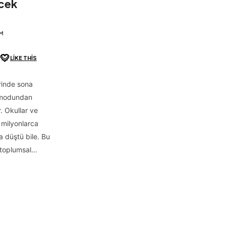
ecek
IM
LIKE THIS
rinde sona
l modundan
. Okullar ve
 milyonlarca
na düştü bile. Bu
 toplumsal…