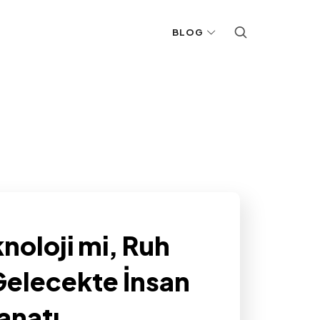
BLOG
noloji mi, Ruh
 Gelecekte İnsan
anatı