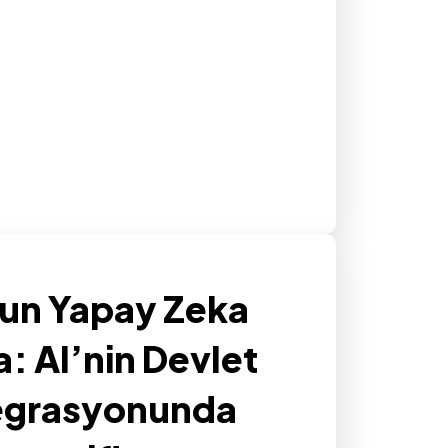
’un Yapay Zeka
a: AI’nin Devlet
tegrasyonunda